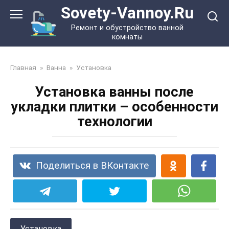
Перейти
Sovety-Vannoy.Ru
к
Ремонт и обустройство ванной
контенту
комнаты
Главная
»
Ванна
»
Установка
Установка ванны после
укладки плитки – особенности
технологии
Поделиться в ВКонтакте
Установка