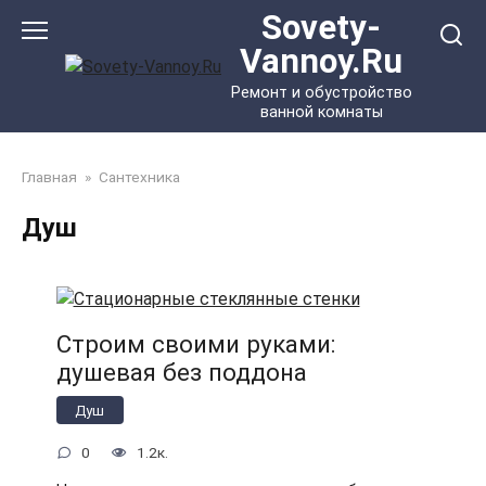
Перейти
Sovety-
к
Vannoy.Ru
контенту
Ремонт и обустройство
ванной комнаты
Главная
»
Сантехника
Душ
Строим своими руками:
душевая без поддона
Душ
0
1.2к.