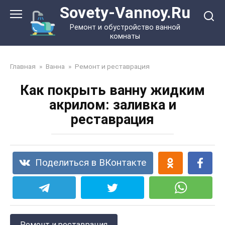
Перейти
Sovety-Vannoy.Ru
к
Ремонт и обустройство ванной
контенту
комнаты
Главная
»
Ванна
»
Ремонт и реставрация
Как покрыть ванну жидким
акрилом: заливка и
реставрация
Поделиться в ВКонтакте
Ремонт и реставрация