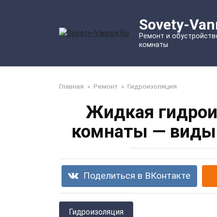
Перейти
к
Sovety-Van
контенту
Ремонт и обустройств
комнаты
Главная
»
Ремонт
»
Гидроизоляция
Жидкая гидрои
комнаты — виды 
Поделиться в ВКонтакте
Гидроизоляция