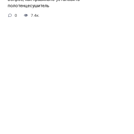
полотенцесушитель
0
7.4к.