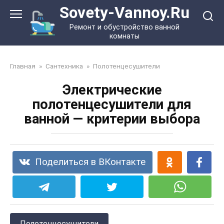
Перейти
Sovety-Vannoy.Ru
к
Ремонт и обустройство ванной
контенту
комнаты
Главная
»
Сантехника
»
Полотенцесушители
Электрические
полотенцесушители для
ванной — критерии выбора
Поделиться в ВКонтакте
Полотенцесушители