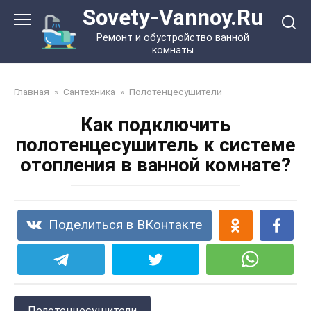
Перейти
Sovety-Vannoy.Ru
к
Ремонт и обустройство ванной
контенту
комнаты
Главная
»
Сантехника
»
Полотенцесушители
Как подключить
полотенцесушитель к системе
отопления в ванной комнате?
Поделиться в ВКонтакте
Полотенцесушители