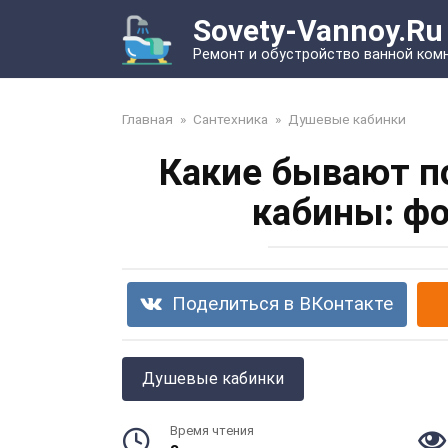
Перейти
Sovety-Vannoy.Ru
к
Ремонт и обустройство ванной ком
контенту
Главная
»
Сантехника
»
Душевые кабинки
Какие бывают п
кабины: ф
Поделиться в ВКонтакте
Душевые кабинки
Время чтения