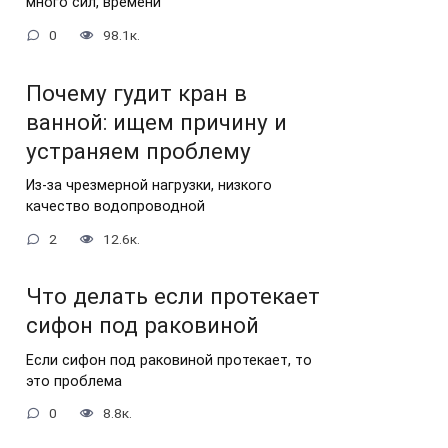
много сил, времени
0
98.1к.
Почему гудит кран в
ванной: ищем причину и
устраняем проблему
Из-за чрезмерной нагрузки, низкого
качество водопроводной
2
12.6к.
Что делать если протекает
сифон под раковиной
Если сифон под раковиной протекает, то
это проблема
0
8.8к.