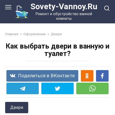
Перейти
Sovety-Vannoy.Ru
к
Ремонт и обустройство ванной
контенту
комнаты
Главная
»
Оформление
»
Двери
Как выбрать двери в ванную и
туалет?
Поделиться в ВКонтакте
Двери