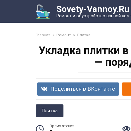
Перейти
Sovety-Vannoy.Ru
к
Ремонт и обустройство ванной ком
контенту
Главная
»
Ремонт
»
Плитка
Укладка плитки в
— поря
Поделиться в ВКонтакте
Плитка
Время чтения