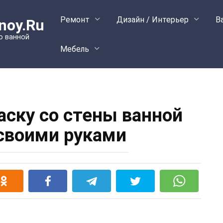
Ремонт
Дизайн / Интерьер
В
noy.Ru
о ванной
Мебель
аску со стены ванной
своими руками